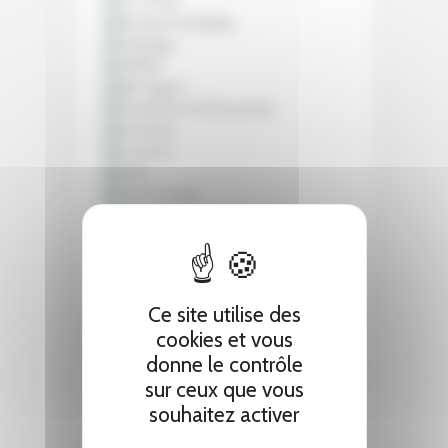
Ce site utilise des
cookies et vous
donne le contrôle
sur ceux que vous
souhaitez activer