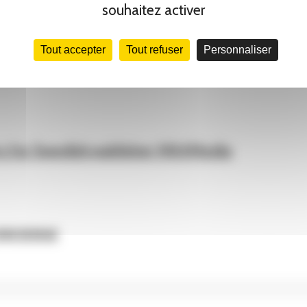
souhaitez activer
Tout accepter
Tout refuser
Personnaliser
croissance de 6,9 % en 2018
rs for Swedish publisher MittMedia
repreneur