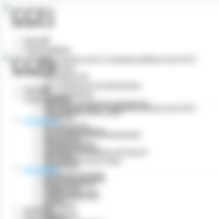
Panneau de gestion des cookies
Accueil
L’Association
Qui sommes nous ? Comment adhérer à la CCFI ?
Le Bureau
Le Cadrat d’Or
Les conférences & événements
Accueil
Nos partenaires
L’Association
Industries Graphiques du Futur ©
Qui sommes nous ? Comment adhérer à la CCFI ?
Tourisme de savoir-faire
Le Bureau
Actualités
Le Cadrat d’Or
Vie de l’association
Les conférences & événements
Cadrat d’Or
Nos partenaires
Conférences CCFI
Industries Graphiques du Futur ©
Info filière
Tourisme de savoir-faire
Numérique
Actualités
Imprimerie du Futur
Vie de l’association
Revue de presse
Cadrat d’Or
Petites annonces
Conférences CCFI
Divers
Info filière
Archives
Numérique
Réservation