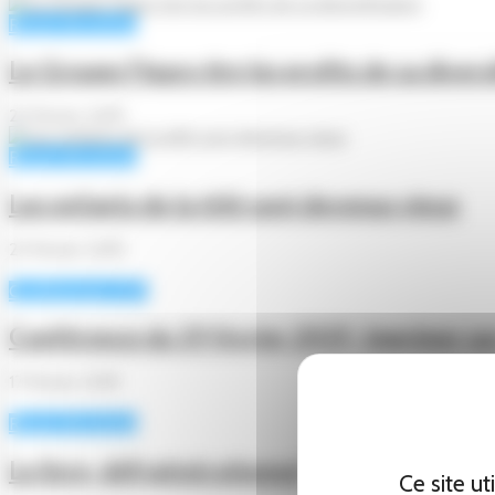
Revue de presse
Le Groupe Figaro tire les profits de sa divers
23 février 2019
Revue de presse
Les enfants de la télé sont devenus vieux
23 février 2019
Conférences CCFI
Conférence du 19 février 2019 : Imprimer su
17 février 2019
Revue de presse
Le livre, défi générationnel
Ce site u