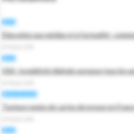
Divers
Éducation aux médias et à l’actualité : comme
23 février 2019
Divers
USA : la publicité digitale surpasse tous les 
23 février 2019
Revue de presse
Toujours moins de cartes de presse en Franc
23 février 2019
Divers