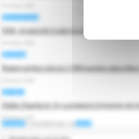
16 février 2019
Revue de presse
USA : le marché trade books enregistre une 
16 février 2019
Numérique
Robot writers drove 1,000 paying subscribe
16 février 2019
Info filière
Hélio Charleroi : il y a urgence à trouver un 
16 février 2019
Précédent
1
…
414
415
416
417
418
…
424
Suivant
Rechercher sur le site