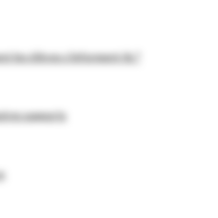
nt les élèves s’informent-ils ?
autres supports
e