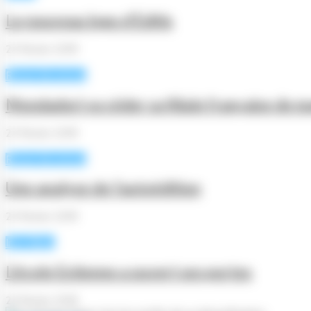
Le nouveau logo d’Editis
23 février 2019
Revue de presse
Mondadori va céder sa filiale française de
23 février 2019
Revue de presse
Une analyse de l’autoédition
23 février 2019
Info filière
L’école Estienne a ouvert ses portes
23 février 2019