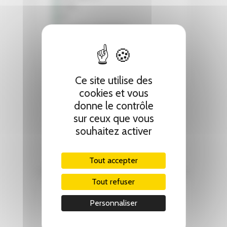
Ce site utilise des
cookies et vous
donne le contrôle
sur ceux que vous
souhaitez activer
Tout accepter
Tout refuser
Demande d’adhésion à la
Personnaliser
CCFI