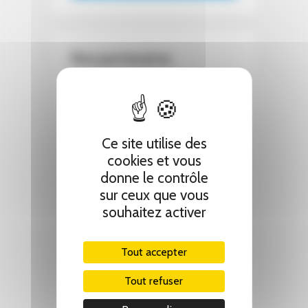
Nos partenaires
Ce site utilise des
cookies et vous
donne le contrôle
sur ceux que vous
souhaitez activer
Tout accepter
Tout refuser