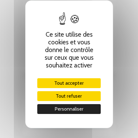
Ce site utilise des
cookies et vous
donne le contrôle
sur ceux que vous
souhaitez activer
Tout accepter
Demande d’adhésion à la
Tout refuser
CCFI
Personnaliser
S'INSCRIRE