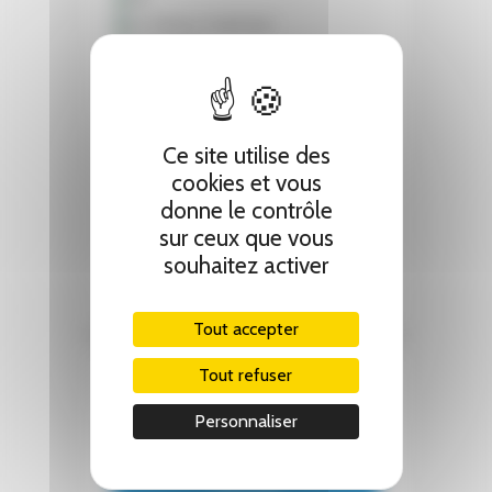
Ce site utilise des
cookies et vous
donne le contrôle
sur ceux que vous
souhaitez activer
Tout accepter
Tout refuser
Demande d’adhésion à la
CCFI
Personnaliser
S'INSCRIRE