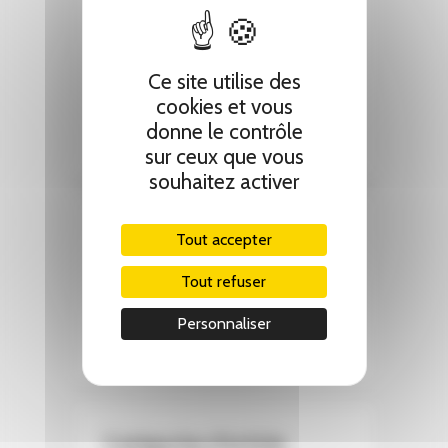
Ce site utilise des
cookies et vous
donne le contrôle
sur ceux que vous
souhaitez activer
Demande d’adhésion à la
Tout accepter
CCFI
Tout refuser
S'INSCRIRE
Personnaliser
Catégories d’article