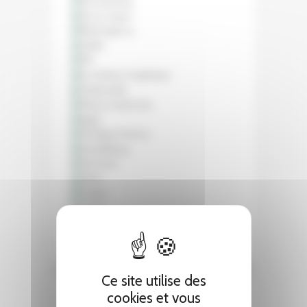
Ce site utilise des
cookies et vous
Demande d’adhésion à la