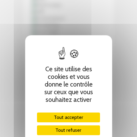
Ce site utilise des
cookies et vous
donne le contrôle
sur ceux que vous
souhaitez activer
Tout accepter
Tout refuser