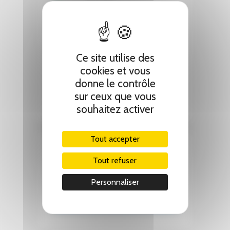
Ce site utilise des
cookies et vous
donne le contrôle
sur ceux que vous
souhaitez activer
Tout accepter
Demande d’adhésion à la
Tout refuser
CCFI
Personnaliser
S'INSCRIRE