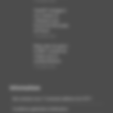
26 juillet 2026
ChatGPT échappe à
son créateur et
s’attaque à une
licorne de l’IA fondée
en France
26 juillet 2026
Relay dans les gares :
la SNCF sommée de
rompre avec le
système Bolloré
26 juillet 2026
Informations
Qui sommes nous ? Comment adhérer à la CCFI ?
Conditions générales d’utilisation