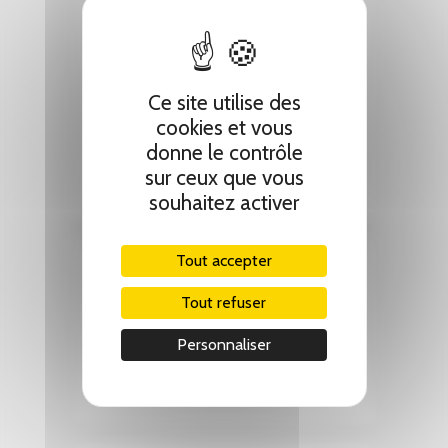
Ce site utilise des
cookies et vous
donne le contrôle
sur ceux que vous
souhaitez activer
Tout accepter
Demande d’adhésion à la
Tout refuser
CCFI
Personnaliser
S'INSCRIRE