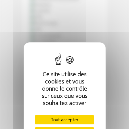
Ce site utilise des
cookies et vous
donne le contrôle
sur ceux que vous
souhaitez activer
Tout accepter