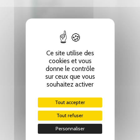
Ce site utilise des
cookies et vous
donne le contrôle
sur ceux que vous
souhaitez activer
Tout accepter
Tout refuser
Demande d’adhésion à la
Personnaliser
CCFI