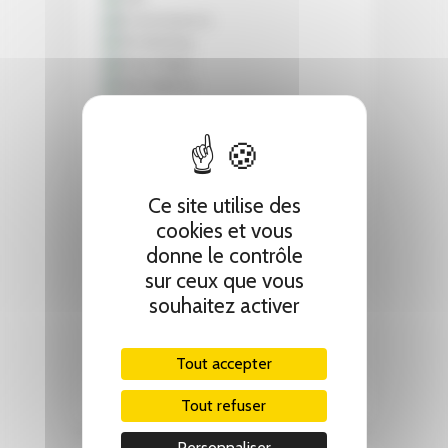
Ce site utilise des
cookies et vous
donne le contrôle
sur ceux que vous
souhaitez activer
Tout accepter
Tout refuser
Personnaliser