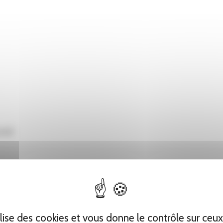
ocial
tilise des cookies et vous donne le contrôle sur ceu