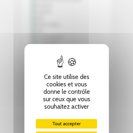
Ce site utilise des
cookies et vous
donne le contrôle
sur ceux que vous
souhaitez activer
Tout accepter