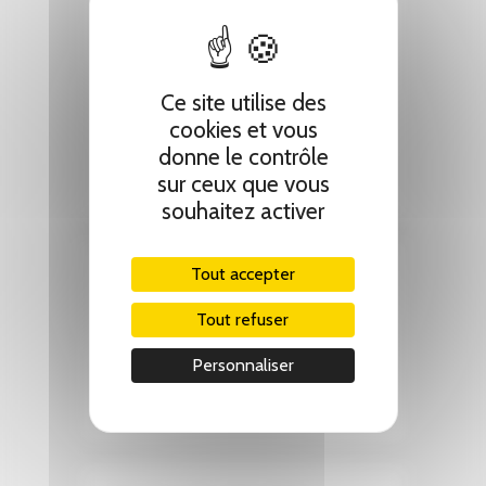
Ce site utilise des
cookies et vous
donne le contrôle
sur ceux que vous
souhaitez activer
Tout accepter
Demande d’adhésion à la
CCFI
Tout refuser
Personnaliser
S'INSCRIRE