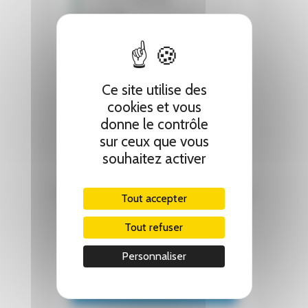
Ce site utilise des
cookies et vous
donne le contrôle
sur ceux que vous
souhaitez activer
Tout accepter
Tout refuser
Demande d’adhésion à la
CCFI
Personnaliser
S'INSCRIRE