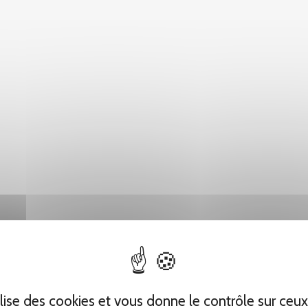
tilise des cookies et vous donne le contrôle sur ceu