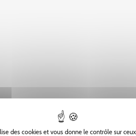
tilise des cookies et vous donne le contrôle sur ceu