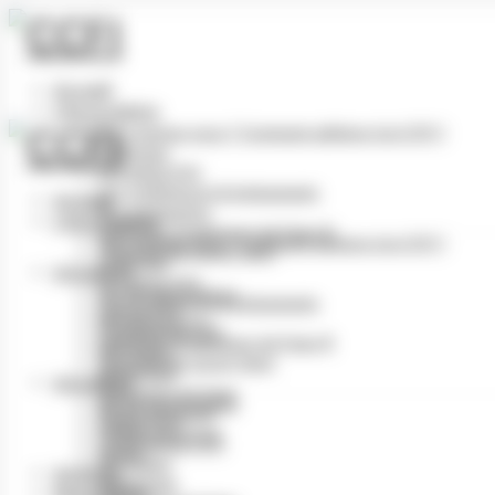
Panneau de gestion des cookies
Accueil
L’Association
Qui sommes nous ? Comment adhérer à la CCFI ?
Le Bureau
Le Cadrat d’Or
Les conférences & événements
Accueil
Nos partenaires
L’Association
Industries Graphiques du Futur ©
Qui sommes nous ? Comment adhérer à la CCFI ?
Tourisme de savoir-faire
Le Bureau
Actualités
Le Cadrat d’Or
Vie de l’association
Les conférences & événements
Cadrat d’Or
Nos partenaires
Conférences CCFI
Industries Graphiques du Futur ©
Info filière
Tourisme de savoir-faire
Numérique
Actualités
Imprimerie du Futur
Vie de l’association
Revue de presse
Cadrat d’Or
Petites annonces
Conférences CCFI
Divers
Info filière
Archives
Numérique
Réservation