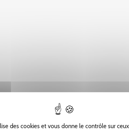
tilise des cookies et vous donne le contrôle sur ceu