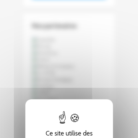
Nos partenaires
Ce site utilise des