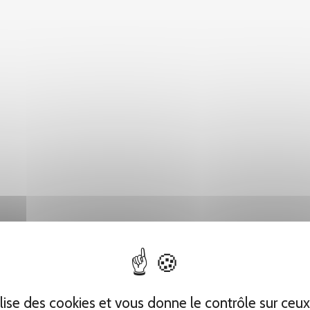
tilise des cookies et vous donne le contrôle sur ceu