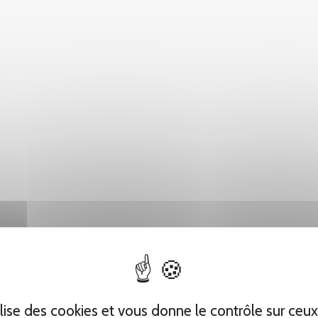
tilise des cookies et vous donne le contrôle sur ceu